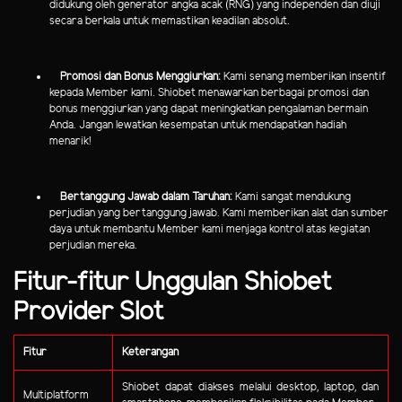
didukung oleh generator angka acak (RNG) yang independen dan diuji
secara berkala untuk memastikan keadilan absolut.
Promosi dan Bonus Menggiurkan:
Kami senang memberikan insentif
kepada Member kami. Shiobet menawarkan berbagai promosi dan
bonus menggiurkan yang dapat meningkatkan pengalaman bermain
Anda. Jangan lewatkan kesempatan untuk mendapatkan hadiah
menarik!
Bertanggung Jawab dalam Taruhan:
Kami sangat mendukung
perjudian yang bertanggung jawab. Kami memberikan alat dan sumber
daya untuk membantu Member kami menjaga kontrol atas kegiatan
perjudian mereka.
Fitur-fitur Unggulan Shiobet
Provider Slot
Fitur
Keterangan
Shiobet dapat diakses melalui desktop, laptop, dan
Multiplatform