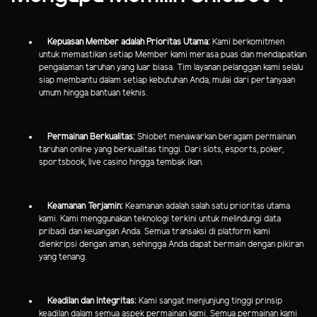
Kepuasan Member adalah Prioritas Utama:
Kami berkomitmen
untuk memastikan setiap Member kami merasa puas dan mendapatkan
pengalaman taruhan yang luar biasa. Tim layanan pelanggan kami selalu
siap membantu dalam setiap kebutuhan Anda, mulai dari pertanyaan
umum hingga bantuan teknis.
Permainan Berkualitas:
Shiobet menawarkan beragam permainan
taruhan online yang berkualitas tinggi. Dari slots, esports, poker,
sportsbook, live casino hingga tembak ikan.
Keamanan Terjamin:
Keamanan adalah salah satu prioritas utama
kami. Kami menggunakan teknologi terkini untuk melindungi data
pribadi dan keuangan Anda. Semua transaksi di platform kami
dienkripsi dengan aman, sehingga Anda dapat bermain dengan pikiran
yang tenang.
Keadilan dan Integritas:
Kami sangat menjunjung tinggi prinsip
keadilan dalam semua aspek permainan kami. Semua permainan kami