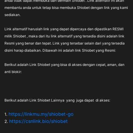
anda tidak dapat membuka dan bermain Shiobet . Link alternatif ini akan
membantu anda untuk tetap bisa membuka Shiobet dengan link yang kami
sediakan.
Link alternatif haruslah link yang dapat dipercaya dan dipastikan RESMI
milik Shiobet , maka dari itu link alternatif yang tersedia disini adalah link
Resmi yang benar dan tepat. Link yang tersebar selain dari yang tersedia
disini harap diabaikan. Dibawah ini adalah link Shiobet yang Resmi:
Berikut adalah Link Shiobet yang bisa di akses dengan cepat, aman, dan
anti blokir:
Berikut adalah Link Shiobet Lainnya yang juga dapat di akses:
https://linkmu.my/shiobet-go
1.
https://csnlink.bio/shiobet
2.