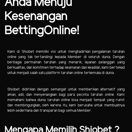
Anda Menuju
Kesenangan
BettingOnline!
Kami di Shiobet memiliki visi untuk menghadirkan pengalaman taruhan
online yang tak tertandingi kepada Member di seluruh dunia. Dengan
berbagai permainan taruhan yang menarik, layanan pelanggan yang
berkualitas, dan komitmen terhadap keamanan dan keadilan, kami bertekad
untuk menjadi salah satu platform taruhan online terkemuka di dunia.
Shiobet didirikan dengan semangat untuk memberikan alternatif yang
aman, adil, dan menyenangkan bagi para pecinta taruhan online. Kami
memahami bahwa dunia taruhan online bisa menjadi tempat yang rumit
dan membingungkan, oleh karena itu, kami berusaha untuk membuatnya
lebih sederhana dan transparan bagi semua Member.
Mengapa Memilih Shiobet ?