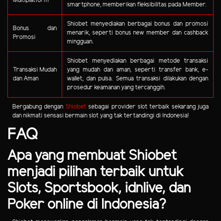
Multiplatform
smartphone, memberikan fleksibilitas pada Member.
Shiobet menyediakan berbagai bonus dan promosi
Bonus dan
menarik, seperti bonus new member dan cashback
Promosi
mingguan.
Shiobet menyediakan berbagai metode transaksi
Transaksi Mudah
yang mudah dan aman, seperti transfer bank, e-
dan Aman
wallet, dan pulsa. Semua transaksi dilakukan dengan
prosedur keamanan yang tercanggih.
Bergabung dengan
Shiobet
sebagai provider slot terbaik sekarang juga
dan nikmati sensasi bermain slot yang tak tertandingi di Indonesia!
FAQ
Apa yang membuat Shiobet
menjadi pilihan terbaik untuk
Slots, Sportsbook, idnlive, dan
Poker online di Indonesia?