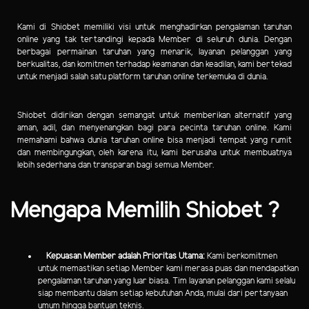
Kami di Shiobet memiliki visi untuk menghadirkan pengalaman taruhan
online yang tak tertandingi kepada Member di seluruh dunia. Dengan
berbagai permainan taruhan yang menarik, layanan pelanggan yang
berkualitas, dan komitmen terhadap keamanan dan keadilan, kami bertekad
untuk menjadi salah satu platform taruhan online terkemuka di dunia.
Shiobet didirikan dengan semangat untuk memberikan alternatif yang
aman, adil, dan menyenangkan bagi para pecinta taruhan online. Kami
memahami bahwa dunia taruhan online bisa menjadi tempat yang rumit
dan membingungkan, oleh karena itu, kami berusaha untuk membuatnya
lebih sederhana dan transparan bagi semua Member.
Mengapa Memilih Shiobet ?
Kepuasan Member adalah Prioritas Utama:
Kami berkomitmen
untuk memastikan setiap Member kami merasa puas dan mendapatkan
pengalaman taruhan yang luar biasa. Tim layanan pelanggan kami selalu
siap membantu dalam setiap kebutuhan Anda, mulai dari pertanyaan
umum hingga bantuan teknis.