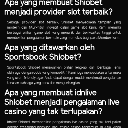
Apa yang membuat Shiobet
menjadi provider slot terbaik?
Sebagai provider slot terbaik, Shiobet menyediakan tampilan yang
modern dan fitur-fitur inovatif dalam game slot kami. Kami memiliki
berbagai pilihan game slot yang menarik dan berkualitas tinggi untuk
memberikan pengalaman bermain yang memukau bagi para Member kami.
Apa yang ditawarkan oleh
Sportsbook Shiobet?
Sportsbook Shiobet menawarkan pilihan lengkap dari berbagai jenis
olahraga dengan odds yang kompetitif. Kami juga menyediakan antarmuka
yang user-friendly agar Anda dapat dengan mudah menikmati pengalaman
taruhan olahraga yang seru dan menguntungkan.
Apa yang membuat idnlive
Shiobet menjadi pengalaman live
casino yang tak terlupakan?
idnlive Shiobet memberikan pengalaman live casino yang tak terlupakan
dengan streaming langsung dari studio casino terkemuka di Asia. Anda