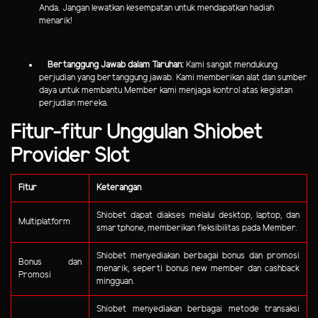
Anda. Jangan lewatkan kesempatan untuk mendapatkan hadiah
menarik!
Bertanggung Jawab dalam Taruhan:
Kami sangat mendukung
perjudian yang bertanggung jawab. Kami memberikan alat dan sumber
daya untuk membantu Member kami menjaga kontrol atas kegiatan
perjudian mereka.
Fitur-fitur Unggulan Shiobet
Provider Slot
Fitur
Keterangan
Shiobet dapat diakses melalui desktop, laptop, dan
Multiplatform
smartphone, memberikan fleksibilitas pada Member.
Shiobet menyediakan berbagai bonus dan promosi
Bonus dan
menarik, seperti bonus new member dan cashback
Promosi
mingguan.
Shiobet menyediakan berbagai metode transaksi