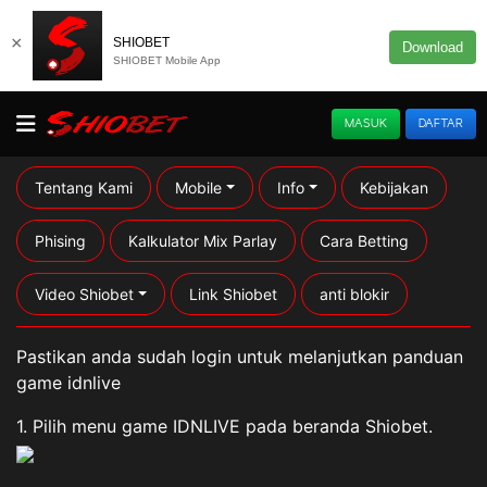
×
SHIOBET
Download
SHIOBET Mobile App
MASUK
DAFTAR
Tentang Kami
Mobile
Info
Kebijakan
Phising
Kalkulator Mix Parlay
Cara Betting
Video Shiobet
Link Shiobet
anti blokir
Pastikan anda sudah login untuk melanjutkan panduan
game idnlive
1. Pilih menu game IDNLIVE pada beranda Shiobet.