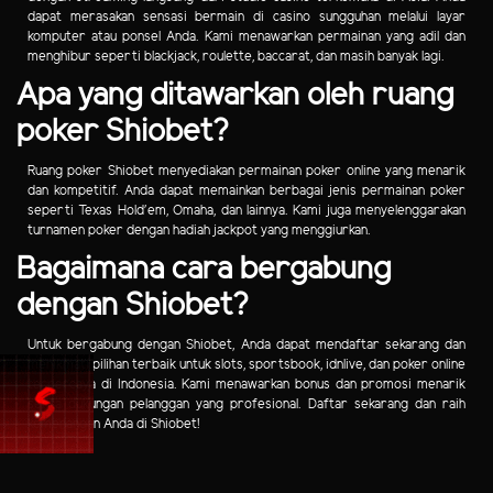
dapat merasakan sensasi bermain di casino sungguhan melalui layar
komputer atau ponsel Anda. Kami menawarkan permainan yang adil dan
menghibur seperti blackjack, roulette, baccarat, dan masih banyak lagi.
Apa yang ditawarkan oleh ruang
poker Shiobet?
Ruang poker Shiobet menyediakan permainan poker online yang menarik
dan kompetitif. Anda dapat memainkan berbagai jenis permainan poker
seperti Texas Hold'em, Omaha, dan lainnya. Kami juga menyelenggarakan
turnamen poker dengan hadiah jackpot yang menggiurkan.
Bagaimana cara bergabung
dengan Shiobet?
Untuk bergabung dengan Shiobet, Anda dapat mendaftar sekarang dan
menikmati pilihan terbaik untuk slots, sportsbook, idnlive, dan poker online
terpercaya di Indonesia. Kami menawarkan bonus dan promosi menarik
serta dukungan pelanggan yang profesional. Daftar sekarang dan raih
kemenangan Anda di Shiobet!